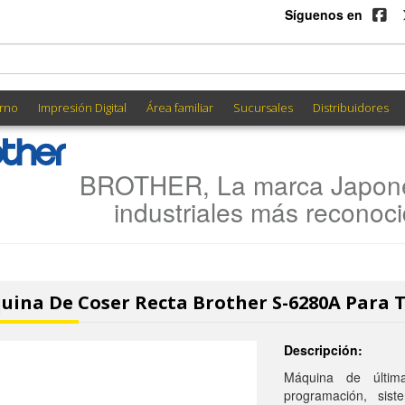
Síguenos en
rno
Impresión Digital
Área familiar
Sucursales
Distribuidores
BROTHER, La marca Japone
industriales más reconoc
uina De Coser Recta Brother S-6280A Para 
Descripción:
Máquina de últim
programación, sist