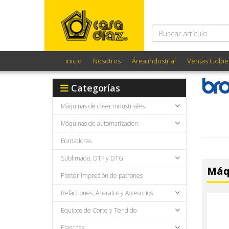
Inicio
Nosotros
Área industrial
Ventas Gobie
Categorías
Máquinas de coser industriales
Máquinas de automatización
Bordadoras
Sublimado, DTF y DTG
Máq
Plotter Impresión de patrones
Refacciones, Aparatos y Accesorios
Equipos de Corte y Tendido
Planchas