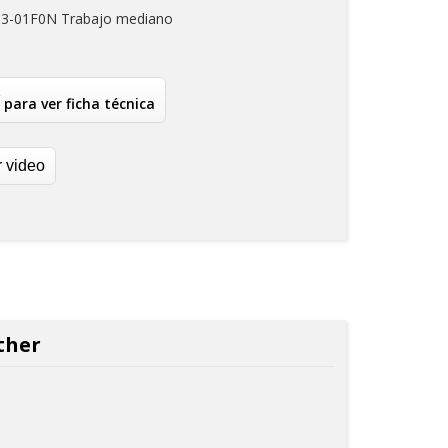
13-01F0N Trabajo mediano
 para ver ficha técnica
r video
ther