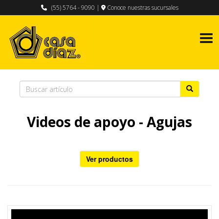
(55) 5764 - 9090
|
Conoce nuestras sucursales
Togg
Videos de apoyo - Agujas
Ver productos