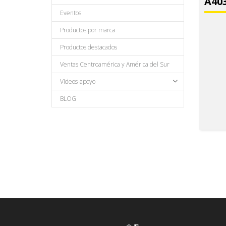
A403
Eventos
Productos por marca
Productos destacados
Ventas Centroamérica y América del Sur
Videos-apoyo
BLOG