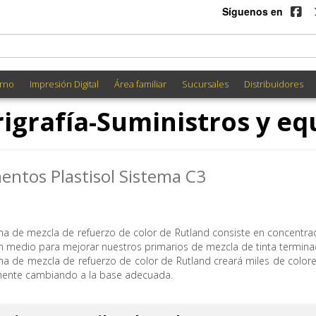
Síguenos en
rno
Impresión Digital
Área familiar
Sucursales
Distribuidores
rigrafía-Suministros y eq
entos Plastisol Sistema C3
ema de mezcla de refuerzo de color de Rutland consiste en concentr
 medio para mejorar nuestros primarios de mezcla de tinta terminad
ema de mezcla de refuerzo de color de Rutland creará miles de colo
ente cambiando a la base adecuada.