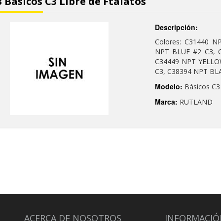
 Básicos C3 Libre de Ftalatos
Descripción:
Colores: C31440 N
NPT BLUE #2 C3, 
C34449 NPT YELLO
C3, C38394 NPT BL
Modelo:
Básicos C3
Marca:
RUTLAND
ACERCA DE NOSOTROS
INFORMACIÓ