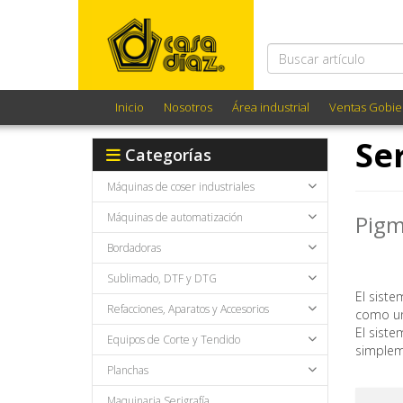
Inicio
Nosotros
Área industrial
Ventas Gobie
Se
Categorías
Máquinas de coser industriales
Máquinas de automatización
Pigm
Bordadoras
Sublimado, DTF y DTG
El sist
Refacciones, Aparatos y Accesorios
como un
El sist
Equipos de Corte y Tendido
simplem
Planchas
Maquinaria Serigrafía